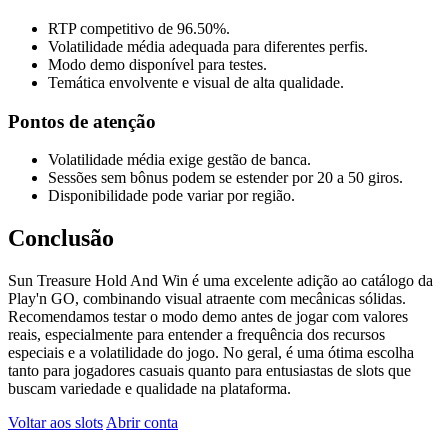
RTP competitivo de 96.50%.
Volatilidade média adequada para diferentes perfis.
Modo demo disponível para testes.
Temática envolvente e visual de alta qualidade.
Pontos de atenção
Volatilidade média exige gestão de banca.
Sessões sem bônus podem se estender por 20 a 50 giros.
Disponibilidade pode variar por região.
Conclusão
Sun Treasure Hold And Win é uma excelente adição ao catálogo da
Play'n GO, combinando visual atraente com mecânicas sólidas.
Recomendamos testar o modo demo antes de jogar com valores
reais, especialmente para entender a frequência dos recursos
especiais e a volatilidade do jogo. No geral, é uma ótima escolha
tanto para jogadores casuais quanto para entusiastas de slots que
buscam variedade e qualidade na plataforma.
Voltar aos slots
Abrir conta