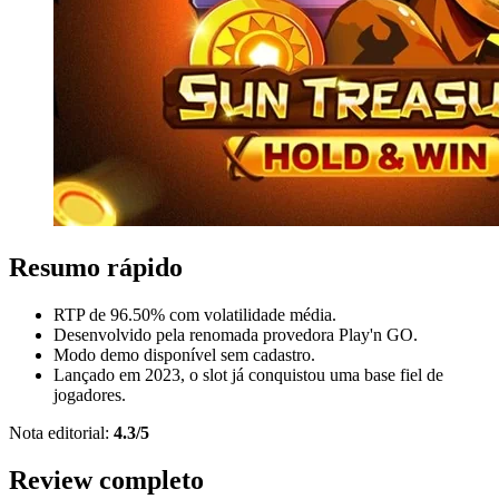
Resumo rápido
RTP de 96.50% com volatilidade média.
Desenvolvido pela renomada provedora Play'n GO.
Modo demo disponível sem cadastro.
Lançado em 2023, o slot já conquistou uma base fiel de
jogadores.
Nota editorial:
4.3/5
Review completo