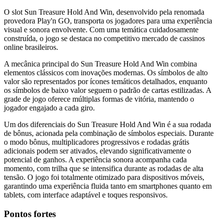
O slot Sun Treasure Hold And Win, desenvolvido pela renomada
provedora Play'n GO, transporta os jogadores para uma experiência
visual e sonora envolvente. Com uma temática cuidadosamente
construída, o jogo se destaca no competitivo mercado de cassinos
online brasileiros.
A mecânica principal do Sun Treasure Hold And Win combina
elementos clássicos com inovações modernas. Os símbolos de alto
valor são representados por ícones temáticos detalhados, enquanto
os símbolos de baixo valor seguem o padrão de cartas estilizadas. A
grade de jogo oferece múltiplas formas de vitória, mantendo o
jogador engajado a cada giro.
Um dos diferenciais do Sun Treasure Hold And Win é a sua rodada
de bônus, acionada pela combinação de símbolos especiais. Durante
o modo bônus, multiplicadores progressivos e rodadas grátis
adicionais podem ser ativados, elevando significativamente o
potencial de ganhos. A experiência sonora acompanha cada
momento, com trilha que se intensifica durante as rodadas de alta
tensão. O jogo foi totalmente otimizado para dispositivos móveis,
garantindo uma experiência fluida tanto em smartphones quanto em
tablets, com interface adaptável e toques responsivos.
Pontos fortes