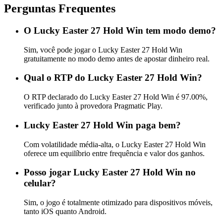
Perguntas Frequentes
O Lucky Easter 27 Hold Win tem modo demo?
Sim, você pode jogar o Lucky Easter 27 Hold Win
gratuitamente no modo demo antes de apostar dinheiro real.
Qual o RTP do Lucky Easter 27 Hold Win?
O RTP declarado do Lucky Easter 27 Hold Win é 97.00%,
verificado junto à provedora Pragmatic Play.
Lucky Easter 27 Hold Win paga bem?
Com volatilidade média-alta, o Lucky Easter 27 Hold Win
oferece um equilíbrio entre frequência e valor dos ganhos.
Posso jogar Lucky Easter 27 Hold Win no
celular?
Sim, o jogo é totalmente otimizado para dispositivos móveis,
tanto iOS quanto Android.