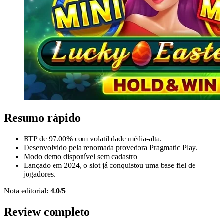
Resumo rápido
RTP de 97.00% com volatilidade média-alta.
Desenvolvido pela renomada provedora Pragmatic Play.
Modo demo disponível sem cadastro.
Lançado em 2024, o slot já conquistou uma base fiel de
jogadores.
Nota editorial:
4.0/5
Review completo