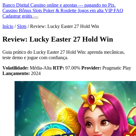
Banco Digital
Cassino online e apostas — pagando no Pix.
Cassino
Bônus
Slots
Poker & Roulette
Jogos em alta
VIP
FAQ
Cadastrar grátis
Início
/
Slots
/
Review: Lucky Easter 27 Hold Win
Review: Lucky Easter 27 Hold Win
Guia prático do Lucky Easter 27 Hold Win: aprenda mecânicas,
teste demo e jogue com confiança.
Volatilidade:
Média-Alta
RTP:
97.00%
Provider:
Pragmatic Play
Lançamento:
2024