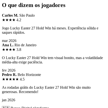
O que dizem os jogadores
Carlos M.
São Paulo
★★★★
4.2
Jogo Lucky Easter 27 Hold Win há meses. Experiência sólida e
saques rápidos.
mar 2026
Ana L.
Rio de Janeiro
★★★★
3.8
O Lucky Easter 27 Hold Win tem visual bonito, mas a volatilidade
média-alta exige paciência.
fev 2026
Pedro R.
Belo Horizonte
★★★★★
4.5
As rodadas grátis do Lucky Easter 27 Hold Win são muito
generosas. Recomendo!
jan 2026